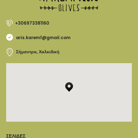
+306973381160
aris.karemf@gmail.com
Σήμαντρα, Χαλκιδική
ΣΕΛΊΔΕΣ