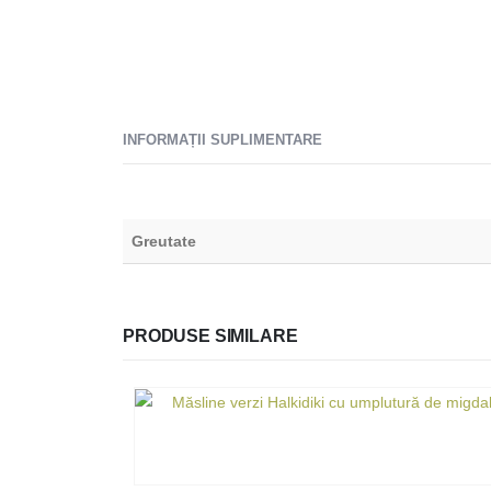
INFORMAȚII SUPLIMENTARE
Greutate
PRODUSE SIMILARE
+306973381160
aris.karemf@gmail.com