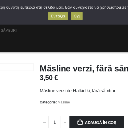
ă
Magazin
Despre Noi
Contactați-Ne
Română
η δυνατή εμπειρία στη σελίδα μας. Εάν συνεχίσετε να χρησιμοποιείτε 
Εντάξει
Όχι
Ă SÂMBURI
Măsline verzi, fără sâ
3,50
€
Măsline verzi de Halkidiki, fără sâmburi.
Categorie:
Măsline
ADAUGĂ ÎN COȘ