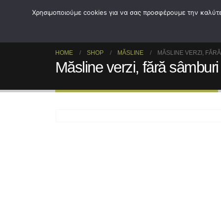
Acas
Χρησιμοποιούμε cookies για να σας προσφέρουμε την καλύτερ
HOME
SHOP
MĂSLINE
MĂSLINE VERZI, FĂR
Măsline verzi, fără sâmburi