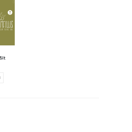
5lt
Ι