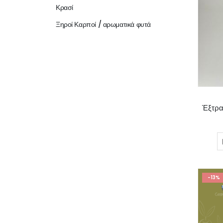
Κρασί
Ξηροί Καρποί / αρωματικά φυτά
Έξτρα
-13%