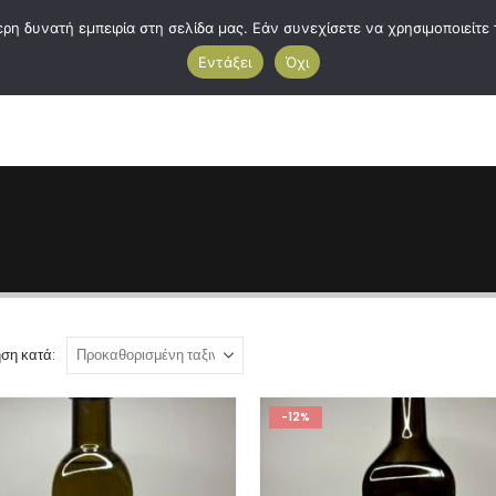
η δυνατή εμπειρία στη σελίδα μας. Εάν συνεχίσετε να χρησιμοποιείτε 
Εντάξει
Όχι
ή Σελίδα
Κατάστημα
Σχετικά Με Εμάς
Επικοινωνήστε Μαζί Μα
ση κατά:
-12%